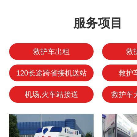
服务项目
救护车出租
救
120长途跨省接机送站
救护
机场,火车站接送
救护车