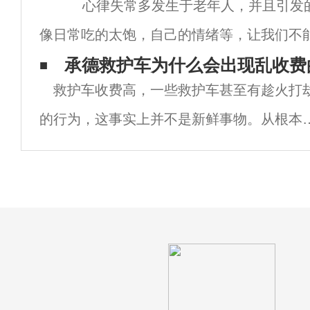
心律失常多发生于老年人，并且引发
顺救护车。江铃福特全顺获得国家外观设计
像日常吃的太饱，自己的情绪等，让我们不
律失常的病情，所以日常生湖中我们除了细
承德救护车为什么会出现乱收费
救护车收费高，一些救护车甚至有趁火打
的行为，这事实上并不是新鲜事物。从根本
分析起来，救护车120出租其原因无非两点
一是相关公共资金在救护车运营等上投入过
少，这直接造成了救护车缺少必要公益与公
性