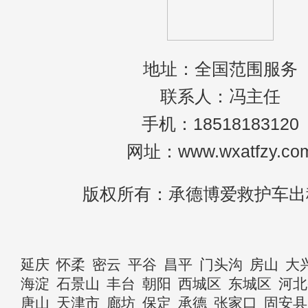
地址：全国范围服务
联系人：冯主任
手机：18518183120
网址：www.wxatfzy.co
版权所有：承德博爱救护车出
延庆
怀柔
密云
平谷
昌平
门头沟
房山
大
海淀
石景山
丰台
朝阳
西城区
东城区
河北
唐山
天津市
廊坊
保定
承德
张家口
固安县