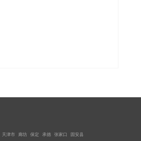
天津市
廊坊
保定
承德
张家口
固安县