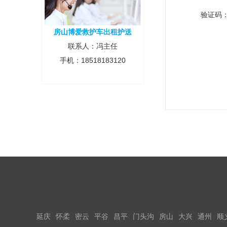
验证码
房山博爱救护车出租护送
联系人：冯主任
手机：18518183120
延庆
怀柔
密云
平谷
昌平
门头沟
房山
大兴
通州
顺