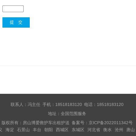
：
联系人：冯主任 手机：18518183120 电话：18518183120
地址：全国范围服务
版权所有：房山博爱救护车出租护送 备案号：
京ICP备2022011342号
义
海淀
石景山
丰台
朝阳
西城区
东城区
河北省
衡水
沧州
唐山