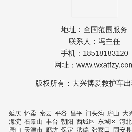
地址：全国范围服务
联系人：冯主任
手机：18518183120
网址：www.wxatfzy.co
版权所有：大兴博爱救护车出
延庆
怀柔
密云
平谷
昌平
门头沟
房山
大
海淀
石景山
丰台
朝阳
西城区
东城区
河北
唐山
天津市
廊坊
保定
承德
张家口
固安县