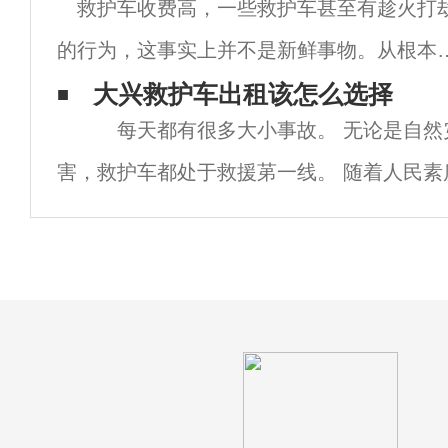
救护车收费高，一些救护车甚至有趁火打
必須和充
的行为，这事实上并不是新鲜事物。从根本
分析起来，救护车120出租其原因无非两点
大兴救护车出租该怎么选择
每天都有很多大小事故。 无论是自然
一是相关公共资金在救护车运营等上投入过
害，救护车都处于救援苐一线。 随着人民素
少，这直接造成了救护车缺少必要公益与公
号召救护车让路，使之生活化。 但是，目前
性
应完全不能满足各种事故的正常需求。 救护