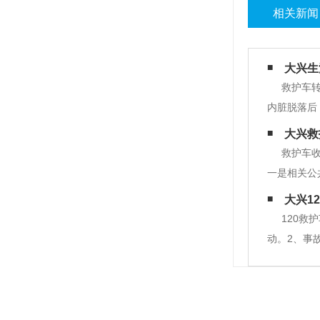
相关新闻
大兴生
救护车
内脏脱落后
松一刻钟，
大兴救
道引起窒息
救护车
一是相关公
出车的目的
大兴1
的必然也是
120
动。2、事
搜索场所相
则。 无锡