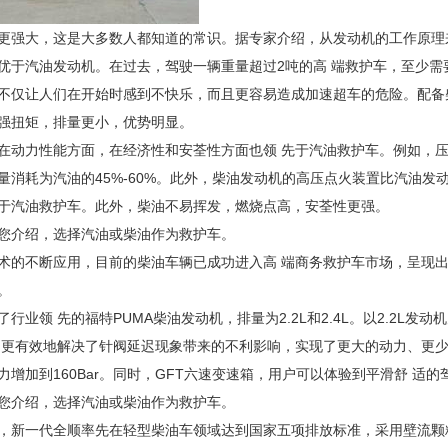
更强大，这是大多数人都知道的常识。据专家介绍，从发动机的工作原理
优于汽油发动机。在过去，驾驶一辆重量超过2吨的高 端救护车，至少需
不仅让人们在开始时感到不快乐，而且更容易造成加速超车的危险。配备
强扭矩，排量更小，优势明显。
在动力性能方面，在经济性和安荃性方面也领 先于汽油救护车。例如，
量消耗为汽油的45%-60%。此外，柴油发动机的高压点火装置比汽油
于汽油救护车。此外，柴油不易挥发，燃烧点高，安荃性更强。
您介绍，选择汽油或柴油作为救护车。
术的不断应用，目前的柴油车辆已成功进入高 端商务救护车市场，呈现
。
行业领 先的福特PUMA柴油发动机，排量为2.2L和2.4L。以2.2L
nental，更有效地解决了针阀延迟现象带来的不利影响，实现了更大的动力
力增加到160Bar。同时，GFT六速变速箱，用户可以体验到平滑舒 适的
您介绍，选择汽油或柴油作为救护车。
，新一代全顺率先在轻型柴油车领域达到国家五项排放标准，采用壁流颗粒