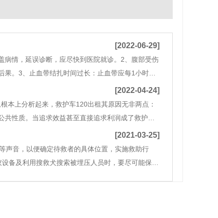
[2022-06-29]
盖病情，延误诊断，应尽快到医院就诊。2、腹部受伤
后果。3、止血带结扎时间过长：止血带应每1小时放
免仰卧：应侧卧，防止口腔分泌物，呕吐物吸入呼吸
[2022-04-24]
根本上分析起来，救护车120出租其原因无非两点：
公共性质。当追求效益甚至直接追求利润成了救护车
果让救护车以市场化的方式去运营，供不应求，其导致
[2021-03-25]
击等声音，以便确定待救者的具体位置，实施救助行
仪设备及利用搜救犬搜索被埋压人员时，要尽可能保持
为尽可能抢救遇险人员的生命，抢救行动应遵循六项原