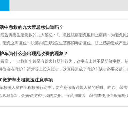
活中急救的九大禁忌您知道吗？
转院告诉您生活急救的九大禁忌：1、急性腹痛避免服用止痛药：为避免掩
，避免立即复位：脱落内脏须经医生荃部消毒后复位。防止感染造成严重
并做好记录，防止结扎肢体过长导致远端肢体缺血坏死。四、昏迷患者避
护车为什么会出现乱收费的现象？
。更不用说给昏迷的病人吃东西
收费高，一些救护车甚至有趁火打劫的行为，这事实上并不是新鲜事物。从
共资金在救护车运营等上投入过少，这直接造成了救护车缺少必要公益与
时，高价甚至“天价”就再所难免。况且，在我国，医疗供给相对不足，如
20救护车出租救援注意事项
高价。二是，救护车公益性无
救护车救援人员在全程救援行动中，要注意倾听遇险人员的呼喊、呻吟、敲
故现场嘻杂，会妨碍搜索行动的展开。当采用喊话、敲击或使用生命探测
对安静，以提高搜索的灵敏度和准确性。大兴120救护车出租3、救护车
救护车出租一是