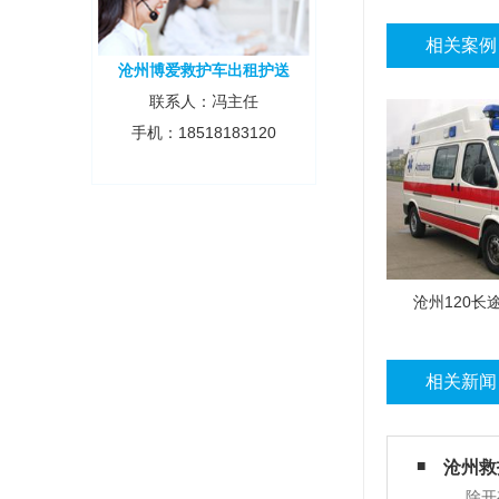
相关案例
沧州博爱救护车出租护送
联系人：冯主任
手机：18518183120
沧州120长
相关新闻
沧州​
除开有