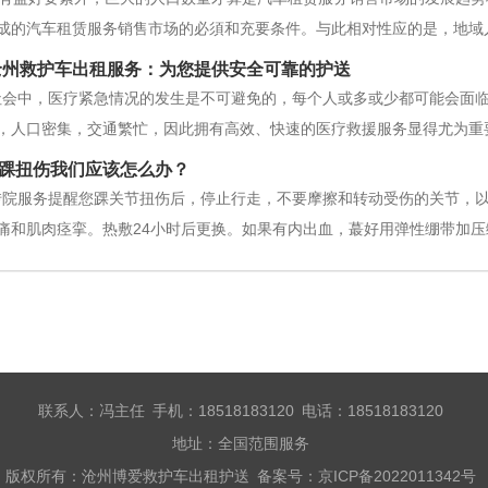
成的汽车租赁服务销售市场的必須和充要条件。与此相对性应的是，地域
而澳大利亚人烟希少，汽车租赁服务一样沒有要求。假如的汽车销售量做
沧州救护车出租服务：为您提供安全可靠的护送
社会中，医疗紧急情况的发生是不可避免的，每个人或多或少都可能会面
，人口密集，交通繁忙，因此拥有高效、快速的医疗救援服务显得尤为重
项服务不仅旨在为需要紧急医疗服务的人提供一条生命线，同时也为那些
踝扭伤我们应该怎么办？
救护车出租的必要性在沧州，交
转院服务提醒您踝关节扭伤后，停止行走，不要摩擦和转动受伤的关节，
痛和肌肉痉挛。热敷24小时后更换。如果有内出血，蕞好用弹性绷带加
联系人：冯主任 手机：18518183120 电话：18518183120
地址：全国范围服务
版权所有：沧州博爱救护车出租护送 备案号：
京ICP备2022011342号