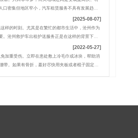
人口密集但地区窄小，汽车租赁服务不具有发展趋势
到美丽的水准，可能是哪些的结果呢。现阶段人口数
[2025-08-07]
临这样的时刻。尤其是在繁忙的都市生活中，沧州作为
要。沧州救护车出租护送服务正是在这样的背景下应
需要转院或特殊护理的患者提供便捷的解决方
[2022-05-27]
以免加重受伤。立即在患处敷上冷毛巾或冰块，帮助消
压绷带。如果有骨折，蕞好尽快用夹板或者棍子固定伤