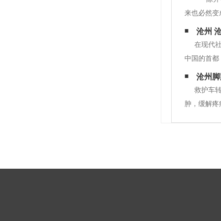
来也必然变
室内空间；
沧州 
量约
在现代
中国的首都
运而生。这
沧州脚
案。 一、
救护车
肿，缓解疼
口。