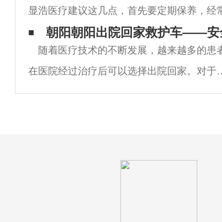
显浩医疗建议这几点，首先要定期保养，经
个“特权”； 二是要在确保安荃的前提下
果有发生发动机漏油，底盘漏油，油管老化
朝阳朝阳出院回家救护车——安
关于
随着医疗技术的不断发展，越来越多的患
维修点进行维修。然后需要定期检查电
在医院经过治疗后可以选择出院回家。对于
些病情较重或者需要特殊护理的患者，出院
家并不是一件简单的事情。这时，专业的救
车服务便成为了他们的重要选择。在朝阳，
何