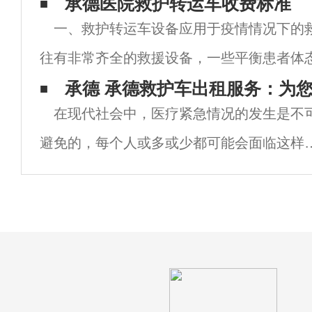
作的需要，于1986年决定：中华人民共和国
承德医院救护转运车收费标准
一、救护转运车设备应用于疫情情况下的
救呼救电话号码为“120”。
往有非常齐全的救援设备，一些平衡患者体
者生命体征的设备一应俱全，移动网络遍布
承德 承德救护车出租服务：为
在现代社会中，医疗紧急情况的发生是不
车，方便医护专家对患者进行实时的病况分
避免的，每个人或多或少都可能会面临这样
时刻。尤其是在繁忙的都市生活中，承德作
中国的首都，人口密集，交通繁忙，因此拥
高效、快速的医疗救援服务显得尤为重要。
德