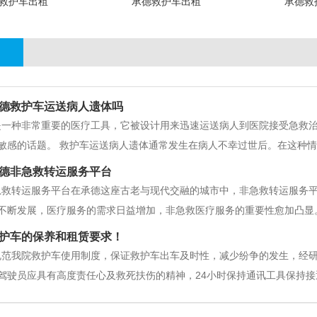
救护车出租
承德救护车出租
承德救
德救护车运送病人遗体吗
是一种非常重要的医疗工具，它被设计用来迅速运送病人到医院接受急救
敏感的话题。 救护车运送病人遗体通常发生在病人不幸过世后。在这种
是因为运送遗体需要遵循一系列的法律和伦理规定，以确保尊重逝者和他
德非急救转运服务平台
处理和保护。这意味着遗体必须
急救转运服务平台在承德这座古老与现代交融的城市中，非急救转运服务
不断发展，医疗服务的需求日益增加，非急救医疗服务的重要性愈加凸显
人提供了人性化的关怀。非急救转运服务平台的宗旨是为了确保每一位患
护车的保养和租赁要求！
一个机构。无论是需要进行定期复查
规范我院救护车使用制度，保证救护车出车及时性，减少纷争的发生，经
驾驶员应具有高度责任心及救死扶伤的精神，24小时保持通讯工具保持
置情况，发现不足及时补充。车辆需要作好维护、保养、保持车况完好，
按时值班时，应提前向院办公室和医