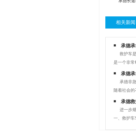
承德长途
相关新闻
承德承
救护车
是一个非常
和谨慎。这
承德承
得到适当的
承德非
随着社会的
一位需要的
承德救
构转运到另
进一步
一、救护车
急救药品配
殊情况无法