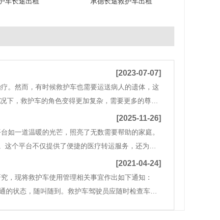
护车长途出租
承德长途救护车出租
[2023-07-07]
治疗。然而，有时候救护车也需要运送病人的遗体，这
情况下，救护车的角色变得更加复杂，需要更多的尊重
们的家人。 首先，救护车必须确保遗体在运送过程中
[2025-11-26]
平台如一道温暖的光芒，照亮了无数需要帮助的家庭。
。这个平台不仅提供了便捷的医疗转运服务，还为每
者在非急救情况下，能够安全、舒适地从一个医疗机
[2021-04-24]
研究，现将救护车使用管理相关事宜作出如下通知：
接通的状态，随叫随到。救护车驾驶员应随时检查车内
随时待命作好出车准备，不得贻误病员就诊。遇有特