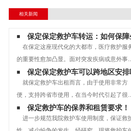
相关新闻
保定​保定救护车转运：如何保障
在保定这座现代化的大都市，医疗救护服
的重要性愈加凸显。面对突发疾病或意外事
故，及时有效的救护车转运能为患者争取宝
保定保定救护车可以跨地区安排
就保定救护车出租而言，由于使用非常方
的救治时间。然而，在救护车转运过程中，
便，支持跨省市使用，在当今时代引起了很
何确保患者的生命安全、提升转运的效率以
人的关注和认可。很多人生病后需要租救护
保定救护车的保养和租赁要求！
优化
进一步规范我院救护车使用制度，保证救
车，但经过多次询问，发现自己的位置没有
性，减少纷争的发生，经研究，现将救护车