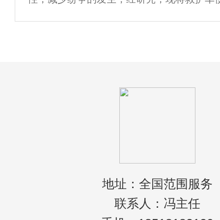
120家救护车租赁公司。这个时候该怎么办
宜作出如下通知：一、救护车驾驶员应具有
不知道
死扶伤的精神，24小时保持通讯工具保持接
地址：全国范围服务
联系人：冯主任