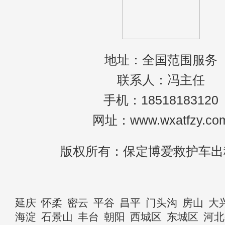
地址：全国范围服务
联系人：冯主任
手机：18518183120
网址：www.wxatfzy.co
版权所有：保定博爱救护车出
延庆
怀柔
密云
平谷
昌平
门头沟
房山
大
海淀
石景山
丰台
朝阳
西城区
东城区
河北