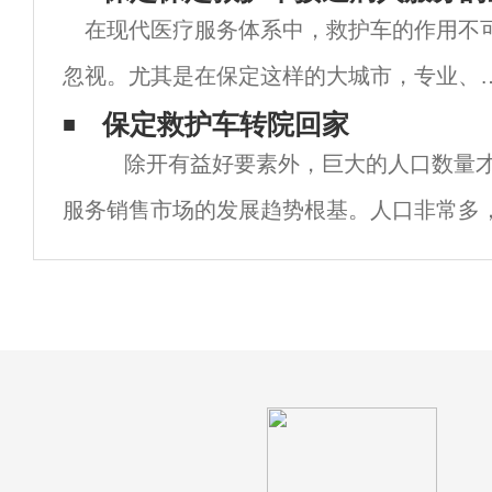
在现代医疗服务体系中，救护车的作用不
要，尤其是在保定这样的大城市中，医疗资
忽视。尤其是在保定这样的大城市，专业、
分布不均，转院服务的质量直接关系到患者
率高的救护车接送病人服务显得尤为重要。
保定​救护车转院回家
健
除开有益好要素外，巨大的人口数量才
文将为您详细介绍保定的救护车接送病人服
服务销售市场的发展趋势根基。人口非常多
务，包括服务类型、注意事项、费用标准、
是变成提高快、将来也必然变成的汽车租赁
及常
必須和充