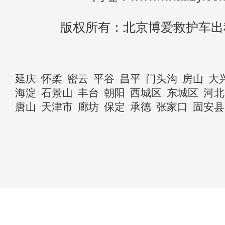
版权所有：北京博爱救护车出
延庆
怀柔
密云
平谷
昌平
门头沟
房山
大
海淀
石景山
丰台
朝阳
西城区
东城区
河北
唐山
天津市
廊坊
保定
承德
张家口
固安县