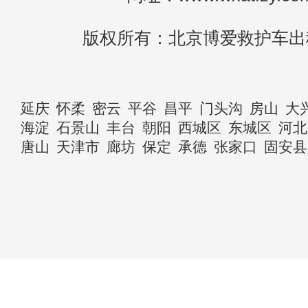
版权所有：北京博爱救护车出
延庆
怀柔
密云
平谷
昌平
门头沟
房山
大
海淀
石景山
丰台
朝阳
西城区
东城区
河北
唐山
天津市
廊坊
保定
承德
张家口
固安县