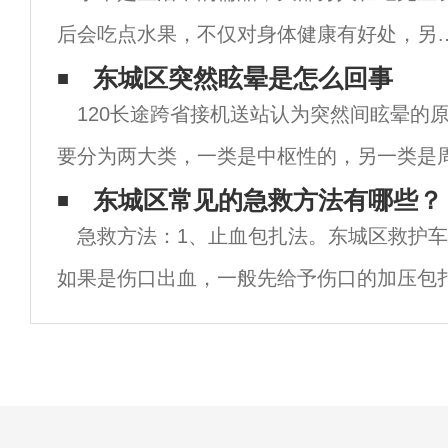
后会吃点水果，不仅对身体健康有好处，另
还可以美容养颜，这些都是水果中特有的，
东城区突然眩晕是怎么回事
120长途跨省接机送站认为突然间眩晕的
是并不是所以人吃所以的水果都没有问题的
要分为两大类，一类是中枢性的，另一类是
就像我们很多人喜欢吃的芒果来说，有些是
如下：一、中枢性原因主要是和脑血管病有
东城区常见的急救方法有哪些？
对
急救方法：1、止血包扎法。东城区救护
循环缺血，表现为突然发作的眩晕、耳鸣、
如果是伤口出血，一般先给予伤口的加压包
压包扎之后还是止不了血，有可能是比较大
须要在血管近端的肢体，用绑带捆扎止血。