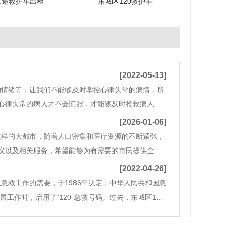
长途救护车出租
东城区120救护车
[2022-05-13]
情绪等，让我们不能够及时掌控心律失常的病情，所
心律失常的病人才不会慌张，才能够及时抢救病人，
救。1、可以采用呼吸憋气法，就是让患者深
[2026-01-06]
这样的大都市，随着人口密集和医疗资源的不断紧张，
义以及相关服务，希望能够为有需要的市民提供全面
，将患者从一个医疗机构转移到另一个医疗机构的过
[2022-04-26]
救工作的需要，于1986年决定：中华人民共和国急
展工作时，启用了“120”急救号码。过去，东城区120
用，记忆深刻，