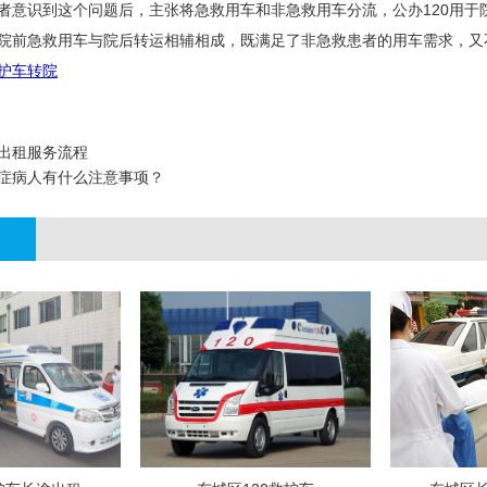
者意识到这个问题后，主张将急救用车和非急救用车分流，公办120用于
院前急救用车与院后转运相辅相成，既满足了非急救患者的用车需求，又
护车转院
出租服务流程
症病人有什么注意事项？