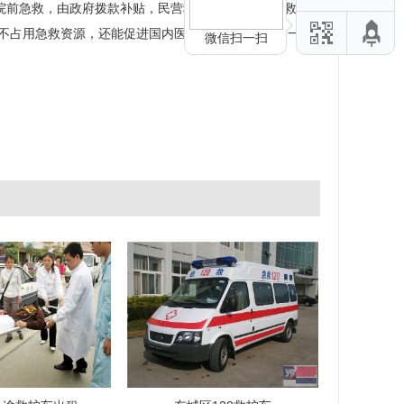
院前急救，由政府拨款补贴，民营救护车用于非院前救
不占用急救资源，还能促进国内医疗水平的改善，是一举
微信扫一扫