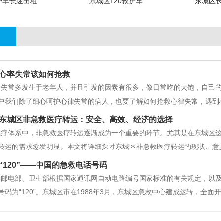
护车长途出租
东城区120救护车
东城区
心率失常该如何抢救
常多发生于老年人，并且引发的因素有很多，像日常吃的太饱，自己的
中我们除了细心呵护心律失常的病人，也要了解如何抢救心律失常，遇到
的病人的危险降低，下面东城区急救车出租就介绍一下心律失常该如何急
东城区非急救医疗转运：安全、高效、经济的选择
医疗体系中，非急救医疗转运逐渐成为一个重要的环节。尤其是在东城区
转运的需求愈发明显。本文将详细探讨东城区非急救医疗转运的现状、意
择。 一、什么是非急救医疗转运？非急救医疗转运是指在非紧急情况下
“120”——中国的急救电话号码
运通常包括病人转院、进行检
电部、卫生部根据国家通讯网自动电路编号国家标准的有关规定，以及急
码为“120”。东城区市在1988年3月，东城区急救中心建成运转，全面开
的急救电话号码从55678到555678，由于长期被社会、群众所熟悉，使