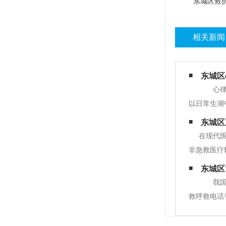
东城区救
相关新闻
东城区
心律失
以日常生湖
让心率失常
东城区
在现代
非急救医疗
的信息和选
东城区
程。这种转
我国邮
救呼救电话号
救护车使用