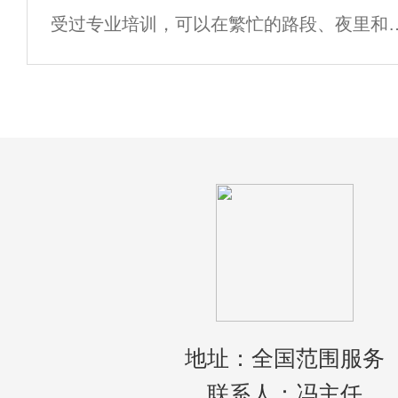
受过专业培训，可以在繁忙的路段、夜里和
理分配。 作为救护车出租效劳者。无数次病
天气里快速安荃地驾驶。2、培训也包括救护
车打滑控制和野外驾驶。速度固然重要，不
当车上运载着一名重病或重伤的患者，其他
作
地址：全国范围服务
联系人：冯主任