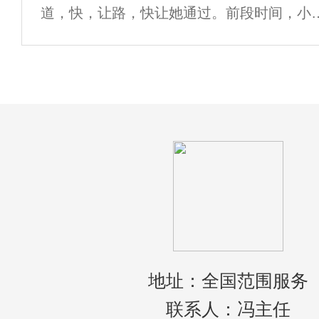
道，快，让路，快让她通过。前段时间，小
就像我们很多人喜欢吃的芒果来说，有些是
看到朋友圈有个小伙伴说，在开车的时候，
对
到有大兴120救护车在后，“闯”了红灯为其让
行。救护车行驶时，伴随着警灯的闪烁和警
地址：全国范围服务
联系人：冯主任