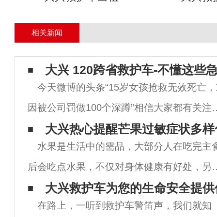
相关新闻
大兴 120跨省救护车-不懂这些
今天微博的头条“15岁女孩抢救无效死亡，
因被公司罚做100个深蹲”相信大家都有关注
同时今天，日本朝日新闻也发布一条新闻“女
大兴热心提醒芒果过敏症状多样
水果是生活中的需品，大部分人在吃完主
生徒（１６）が練習直後に倒れ、今月５日
后会吃点水果，不仅对身体健康有好处，另
死亡した。”也是一条运动后猝死的
还可以美容养颜，这些都是水果中特有的，
大兴救护车为您的生命安全提供
在路上，一听到救护车警笛声，我们就知
是并不是所以人吃所以的水果都没有问题的