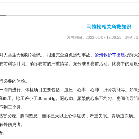
马拉松相关急救知识
发布时间：2022-01-07 13:06:51 浏览：2
对人类生命極限的运动。很难完全避免运动事故。
沧州救护车出租
提醒大
赛前训练计划。消除赛前的严重情绪。充分准备赛前活动。比赛中的速度
行必要的体检。
一周内进行。体检项目主要包括：血压、心率、心肺、肝肾功能等。如果
；高血压。脉压差小于30mmHg。冠心病。频繁的心率不均匀。房间传导
不到三个月。
内感冒发烧。胸闷窒息。连续三天以上心悸症状，严重失眠。胃肠道疾病。
内有外伤史者。
者。