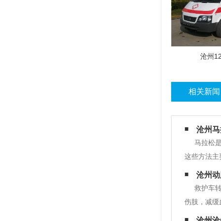
沧州1
相关新闻
沧州马
马拉松
这些方法主
赛中的事故
沧州动
肺、肝肾功
救护车
伤肢，减缓
一次。绑扎
沧州沧