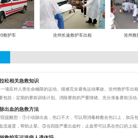
20救护车
沧州长途救护车出租
沧州救
拉松相关急救知识
是一项应对人类生命極限的运动。很难完全避免运动事故。沧州救护车出
要包括：定期的赛前训练计划。消除赛前的严重情绪。充分准备赛前活动
。比赛结束后的康复等。一、比赛前应进行必要的体检。体检应在比赛前
脉出血的急救方法
能等。如果运动员发现以下情况，他们
转院提醒您：①小动脉出血，伤口不大，可以用消毒棉敷在伤口上，加压
血流速度，帮助止晕。③当四肢严重出血时，止血带可以系在伤口的上端
时间不得超过两小时，以避免肢体缺血和坏死。初步治疗后，应立即送往
州救护车运送病人遗体吗