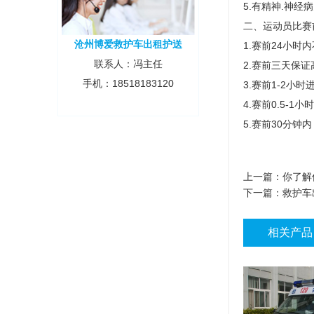
5.有精神.神经
二、运动员比赛
沧州博爱救护车出租护送
1.赛前24小
联系人：冯主任
2.赛前三天保
手机：18518183120
3.赛前1-2
4.赛前0.5-
5.赛前30分
上一篇：
你了解
下一篇：
救护车
相关产品