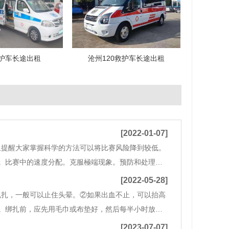
护车长途出租
沧州120救护车长途出租
[2022-01-07]
租提醒大家掌握科学的方法可以将比赛风险降到较低。
。比赛中的速度分配。克服極端现象。预防和处理比
一周内进行。体检项目主要包括：血压、心率、心
[2022-05-28]
包扎，一般可以止住头晕。②如果出血不止，可以抬高
。绑扎前，应先用毛巾或布垫好，然后每半小时放松
医院治疗。
[2023-07-07]