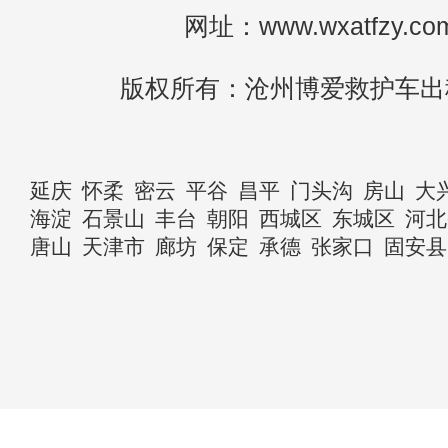
网址：www.wxatfzy.co
版权所有：沧州博爱救护车出
延庆
怀柔
密云
平谷
昌平
门头沟
房山
大
海淀
石景山
丰台
朝阳
西城区
东城区
河北
唐山
天津市
廊坊
保定
承德
张家口
固安县