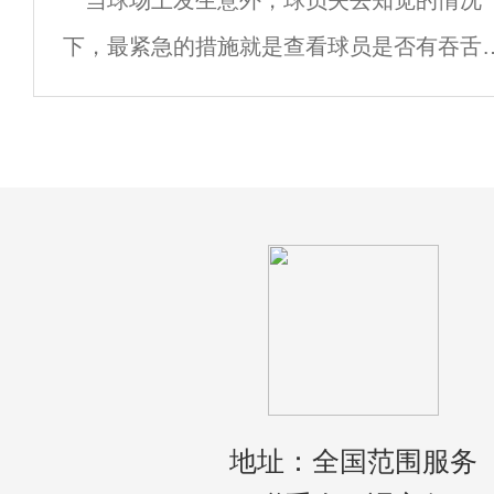
当球场上发生意外，球员失去知觉的情况
服务，都是可以选择租赁救护车来使用的。
下，最紧急的措施就是查看球员是否有吞舌
行为。吞舌是医学术语，多发生于人或动物
迷状态，症状：舌根严重后退至喉部，并出
窒息现象，如不及时将舌头抽出，对患者将
生命
地址：全国范围服务