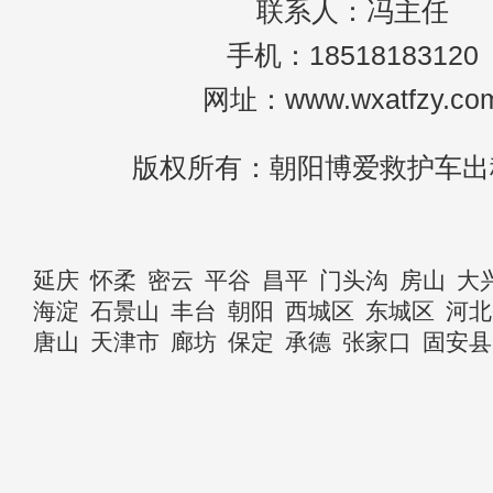
联系人：冯主任
手机：18518183120
网址：www.wxatfzy.co
版权所有：朝阳博爱救护车出
延庆
怀柔
密云
平谷
昌平
门头沟
房山
大
海淀
石景山
丰台
朝阳
西城区
东城区
河北
唐山
天津市
廊坊
保定
承德
张家口
固安县