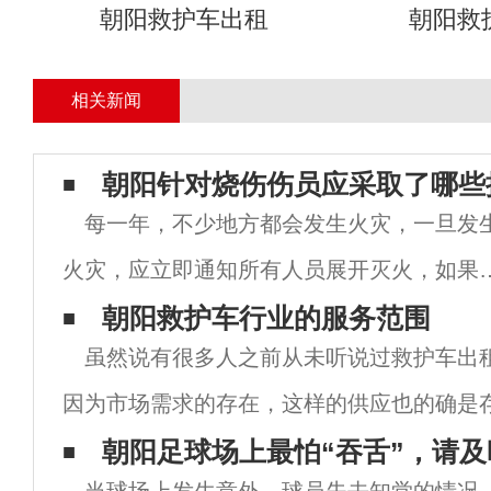
朝阳救护车出租
朝阳救
相关新闻
朝阳针对烧伤伤员应采取了哪些
每一年，不少地方都会发生火灾，一旦发
火灾，应立即通知所有人员展开灭火，如果
势无法有效控制，应首先帮助人员逃离现场
朝阳救护车行业的服务范围
虽然说有很多人之前从未听说过救护车出
火灾中容易造成烧伤，如果烧伤较严重，则
因为市场需求的存在，这样的供应也的确是
须进行正规治疗。以下救护车长途护送就带
医院住院之后需要送到家的，还是说有很多
朝阳足球场上最怕“吞舌”，请及
了