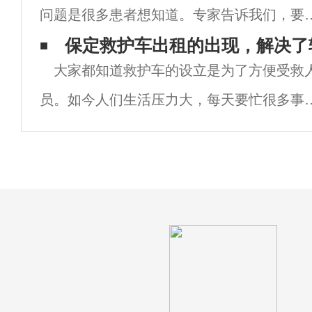
问题是很多患者想知道。专家告诉我们，要
治愈头痛，首先要找到头痛的原因，然后有
保定救护车出租的出现，解决了
大家都知道救护车的设立是为了方便受救
对性的治疗，那么，偏头痛怎么回事呢有什
员。如今人们生活压力大，每天要忙很多事
办好缓解关键是要从生活中的小事做起。逐
情，何况家中一般都是独生子女，无法很方
消
地照顾老人。有段时间，每逢佳节，老人都
到亲朋好友家走动，但路途遥远，一般的出
车或