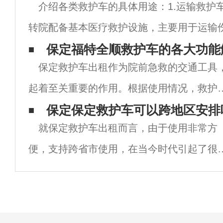
介绍各类救护车的具体用途：1.运输救护
转院配备基本医疗救护设施，主要用于运输
车。2.监护救护车。除配备基本医疗救护设
保定福特全顺救护车的各大功能
保定救护车出租作为院前急救的交通工具
救、监护等设备设施，可对伤员进行治疗、
起着至关重要的作用。根据使用情况，救护
可分为运输救护车和监护救护车。从目前的
保定保定救护车可以跨地区安排
就保定救护车出租而言，由于使用非常方
护车市场来看，救护车主要以福特救护车为
便，支持跨省市使用，在当今时代引起了很
芯。福特全顺救护车是欧洲救护车的指导品
人的关注和认可。很多人生病后需要租救护
牌，
车，但经过多次询问，发现自己的位置没有
120家救护车租赁公司。这个时候该怎么办