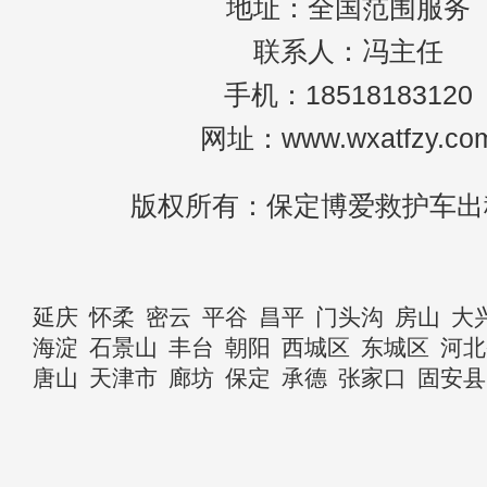
地址：全国范围服务
联系人：冯主任
手机：18518183120
网址：www.wxatfzy.co
版权所有：保定博爱救护车出
延庆
怀柔
密云
平谷
昌平
门头沟
房山
大
海淀
石景山
丰台
朝阳
西城区
东城区
河北
唐山
天津市
廊坊
保定
承德
张家口
固安县